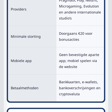
Pragmatic Play, NetEnt,
Microgaming, Evolution
Providers
en andere internationale
studio’s
Doorgaans €20 voor
Minimale storting
bonusacties
Geen bevestigde aparte
Mobiele app
app; mobiel spelen via
de website
Bankkaarten, e-wallets,
Betaalmethoden
bankoverschrijvingen en
cryptovaluta