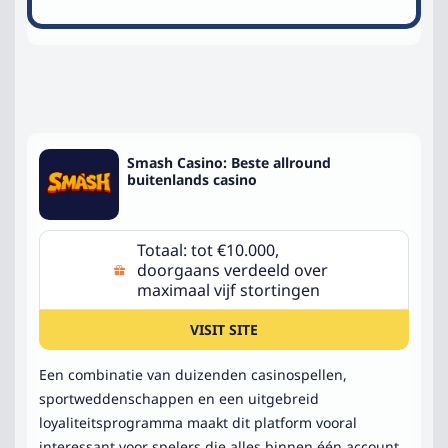
Smash Casino: Beste allround
buitenlands casino
Totaal: tot €10.000,
doorgaans verdeeld over
maximaal vijf stortingen
VISIT SITE
Een combinatie van duizenden casinospellen,
sportweddenschappen en een uitgebreid
loyaliteitsprogramma maakt dit platform vooral
interessant voor spelers die alles binnen één account