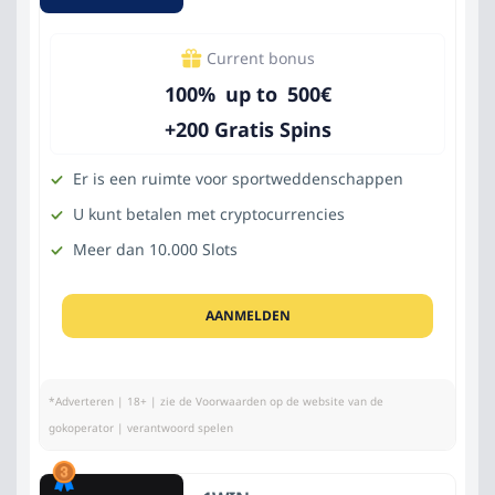
Current bonus
100
%
up to
500
€
+200 Gratis Spins
Er is een ruimte voor sportweddenschappen
U kunt betalen met cryptocurrencies
Meer dan 10.000 Slots
AANMELDEN
*Adverteren |
18+
| zie de Voorwaarden op de website van de
gokoperator | verantwoord spelen