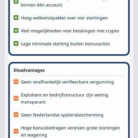
binnen één account
Hoog welkomstpakket over vier stortingen
Veel mogelijkheden voor betalingen met crypto
Lage minimale storting buiten bonusacties
Disadvantages
Geen onafhankelijk verifieerbare vergunning
Exploitant en bedrijfsstructuur zijn weinig
transparant
Geen Nederlandse spelersbescherming
Hoge bonusbedragen vereisen grote stortingen
en wagering