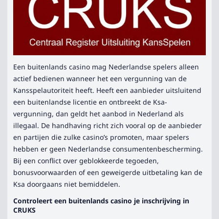
Een buitenlands casino mag Nederlandse spelers alleen
actief bedienen wanneer het een vergunning van de
Kansspelautoriteit heeft. Heeft een aanbieder uitsluitend
een buitenlandse licentie en ontbreekt de Ksa-
vergunning, dan geldt het aanbod in Nederland als
illegaal. De handhaving richt zich vooral op de aanbieder
en partijen die zulke casino’s promoten, maar spelers
hebben er geen Nederlandse consumentenbescherming.
Bij een conflict over geblokkeerde tegoeden,
bonusvoorwaarden of een geweigerde uitbetaling kan de
Ksa doorgaans niet bemiddelen.
Controleert een buitenlands casino je inschrijving in
CRUKS