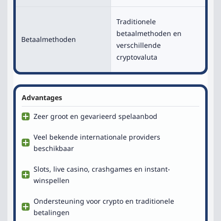
Traditionele
betaalmethoden en
Betaalmethoden
verschillende
cryptovaluta
Advantages
Zeer groot en gevarieerd spelaanbod
Veel bekende internationale providers
beschikbaar
Slots, live casino, crashgames en instant-
winspellen
Ondersteuning voor crypto en traditionele
betalingen