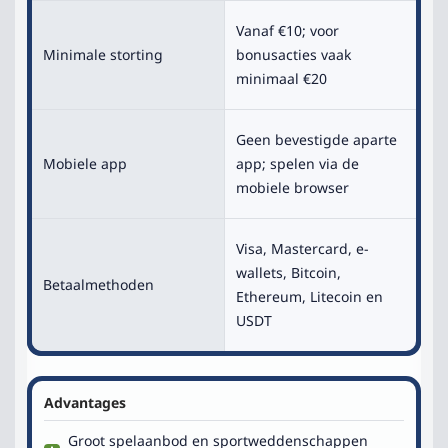
Vanaf €10; voor
Minimale storting
bonusacties vaak
minimaal €20
Geen bevestigde aparte
Mobiele app
app; spelen via de
mobiele browser
Visa, Mastercard, e-
wallets, Bitcoin,
Betaalmethoden
Ethereum, Litecoin en
USDT
Advantages
Groot spelaanbod en sportweddenschappen