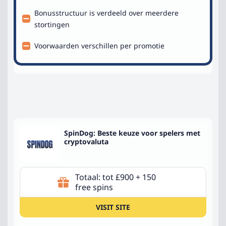
Bonusstructuur is verdeeld over meerdere
stortingen
Voorwaarden verschillen per promotie
SpinDog: Beste keuze voor spelers met
cryptovaluta
Totaal: tot £900 + 150
free spins
VISIT SITE