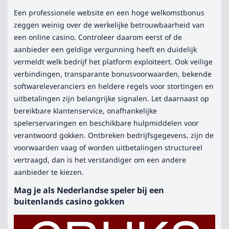
Een professionele website en een hoge welkomstbonus
zeggen weinig over de werkelijke betrouwbaarheid van
een online casino. Controleer daarom eerst of de
aanbieder een geldige vergunning heeft en duidelijk
vermeldt welk bedrijf het platform exploiteert. Ook veilige
verbindingen, transparante bonusvoorwaarden, bekende
softwareleveranciers en heldere regels voor stortingen en
uitbetalingen zijn belangrijke signalen. Let daarnaast op
bereikbare klantenservice, onafhankelijke
spelerservaringen en beschikbare hulpmiddelen voor
verantwoord gokken. Ontbreken bedrijfsgegevens, zijn de
voorwaarden vaag of worden uitbetalingen structureel
vertraagd, dan is het verstandiger om een andere
aanbieder te kiezen.
Mag je als Nederlandse speler bij een
buitenlands casino gokken