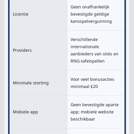
Geen onafhankelijk
Licentie
bevestigde geldige
kansspelvergunning
Verschillende
internationale
Providers
aanbieders van slots en
RNG-tafelspellen
Voor veel bonusacties
Minimale storting
minimaal £20
Geen bevestigde aparte
Mobiele app
app; mobiele website
beschikbaar