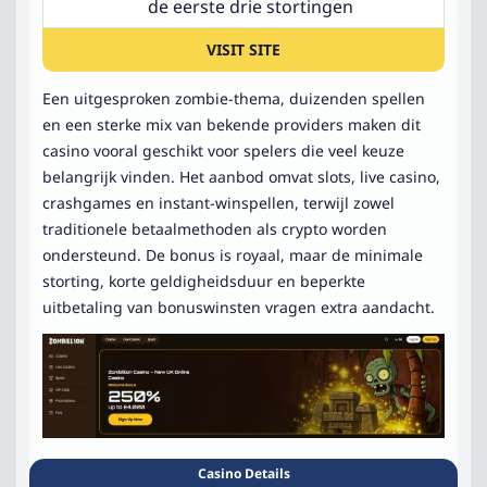
de eerste drie stortingen
VISIT SITE
Een uitgesproken zombie-thema, duizenden spellen
en een sterke mix van bekende providers maken dit
casino vooral geschikt voor spelers die veel keuze
belangrijk vinden. Het aanbod omvat slots, live casino,
crashgames en instant-winspellen, terwijl zowel
traditionele betaalmethoden als crypto worden
ondersteund. De bonus is royaal, maar de minimale
storting, korte geldigheidsduur en beperkte
uitbetaling van bonuswinsten vragen extra aandacht.
Casino Details