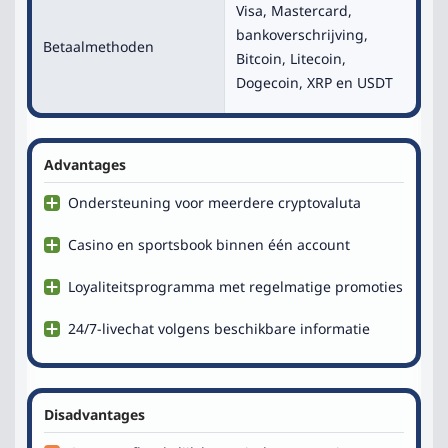
Visa, Mastercard,
bankoverschrijving,
Betaalmethoden
Bitcoin, Litecoin,
Dogecoin, XRP en USDT
Advantages
Ondersteuning voor meerdere cryptovaluta
Casino en sportsbook binnen één account
Loyaliteitsprogramma met regelmatige promoties
24/7-livechat volgens beschikbare informatie
Disadvantages