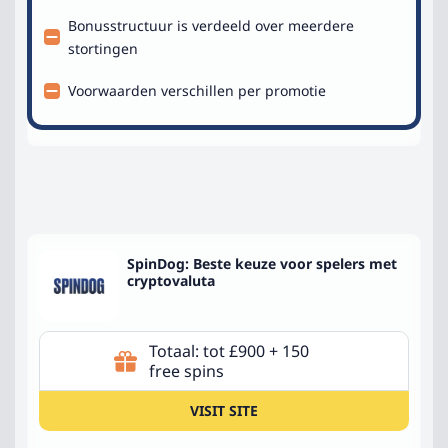
Bonusstructuur is verdeeld over meerdere
stortingen
Voorwaarden verschillen per promotie
SpinDog: Beste keuze voor spelers met
cryptovaluta
Totaal: tot £900 + 150
free spins
VISIT SITE