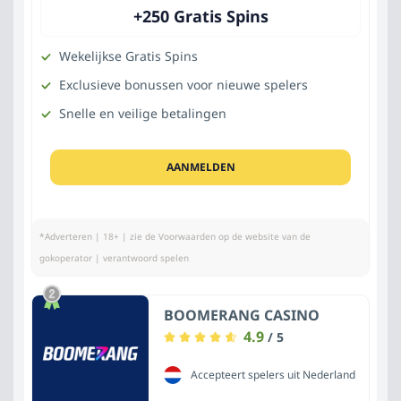
+250 Gratis Spins
Wekelijkse Gratis Spins
Exclusieve bonussen voor nieuwe spelers
Snelle en veilige betalingen
AANMELDEN
*Adverteren |
18+
| zie de Voorwaarden op de website van de
gokoperator | verantwoord spelen
BOOMERANG CASINO
4.9
/ 5
Accepteert spelers uit Nederland