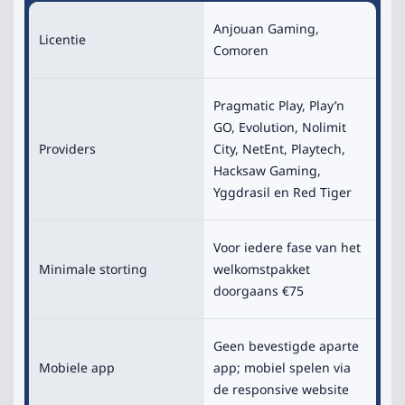
Anjouan Gaming,
Licentie
Comoren
Pragmatic Play, Play’n
GO, Evolution, Nolimit
Providers
City, NetEnt, Playtech,
Hacksaw Gaming,
Yggdrasil en Red Tiger
Voor iedere fase van het
Minimale storting
welkomstpakket
doorgaans €75
Geen bevestigde aparte
Mobiele app
app; mobiel spelen via
de responsive website