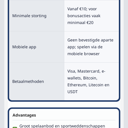
Vanaf €10; voor
Minimale storting
bonusacties vaak
minimaal €20
Geen bevestigde aparte
Mobiele app
app; spelen via de
mobiele browser
Visa, Mastercard, e-
wallets, Bitcoin,
Betaalmethoden
Ethereum, Litecoin en
USDT
Advantages
Groot spelaanbod en sportweddenschappen