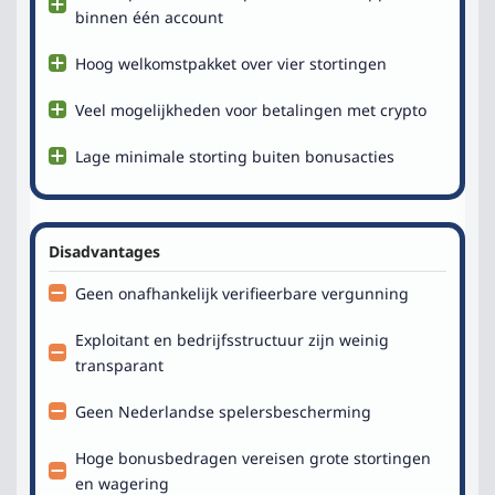
binnen één account
Hoog welkomstpakket over vier stortingen
Veel mogelijkheden voor betalingen met crypto
Lage minimale storting buiten bonusacties
Disadvantages
Geen onafhankelijk verifieerbare vergunning
Exploitant en bedrijfsstructuur zijn weinig
transparant
Geen Nederlandse spelersbescherming
Hoge bonusbedragen vereisen grote stortingen
en wagering