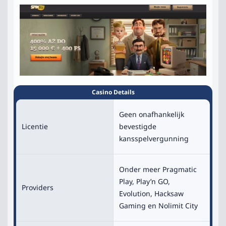
Casino Details
Geen onafhankelijk
Licentie
bevestigde
kansspelvergunning
Onder meer Pragmatic
Play, Play’n GO,
Providers
Evolution, Hacksaw
Gaming en Nolimit City