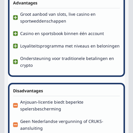
Advantages
Groot aanbod van slots, live casino en
sportweddenschappen
Casino en sportsbook binnen één account
Loyaliteitsprogramma met niveaus en beloningen
Ondersteuning voor traditionele betalingen en
crypto
Disadvantages
Anjouan-licentie biedt beperkte
spelersbescherming
Geen Nederlandse vergunning of CRUKS-
aansluiting