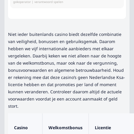
gokoperator | verantwoord spelen
Niet ieder buitenlands casino biedt dezelfde combinatie
van veiligheid, bonussen en gebruiksgemak. Daarom
hebben we vijf internationale aanbieders met elkaar
vergeleken. Daarbij keken we niet alleen naar de hoogte
van de welkomstbonus, maar ook naar de vergunning,
bonusvoorwaarden en algemene betrouwbaarheid. Houd
er rekening mee dat deze casino’s geen Nederlandse Ksa-
licentie hebben en dat promoties per land of moment
kunnen veranderen. Controleer daarom altijd de actuele
voorwaarden voordat je een account aanmaakt of geld
stort.
Casino
Welkomstbonus
Licentie