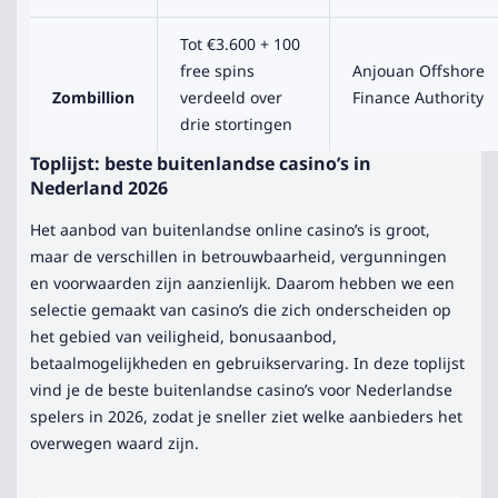
Tot €3.600 + 100
free spins
Anjouan Offshore
Zombillion
verdeeld over
Finance Authority
drie stortingen
Toplijst: beste buitenlandse casino’s in
Nederland 2026
Het aanbod van buitenlandse online casino’s is groot,
maar de verschillen in betrouwbaarheid, vergunningen
en voorwaarden zijn aanzienlijk. Daarom hebben we een
selectie gemaakt van casino’s die zich onderscheiden op
het gebied van veiligheid, bonusaanbod,
betaalmogelijkheden en gebruikservaring. In deze toplijst
vind je de beste buitenlandse casino’s voor Nederlandse
spelers in 2026, zodat je sneller ziet welke aanbieders het
overwegen waard zijn.