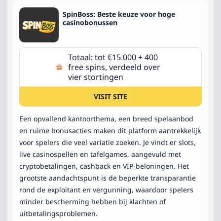
SpinBoss: Beste keuze voor hoge
casinobonussen
Totaal: tot €15.000 + 400
free spins, verdeeld over
vier stortingen
VISIT SITE
Een opvallend kantoorthema, een breed spelaanbod
en ruime bonusacties maken dit platform aantrekkelijk
voor spelers die veel variatie zoeken. Je vindt er slots,
live casinospellen en tafelgames, aangevuld met
crypto­betalingen, cashback en VIP-beloningen. Het
grootste aandachtspunt is de beperkte transparantie
rond de exploitant en vergunning, waardoor spelers
minder bescherming hebben bij klachten of
uitbetalingsproblemen.