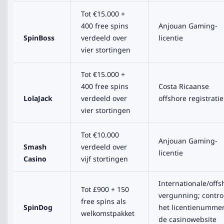
Tot €15.000 +
400 free spins
Anjouan Gaming-
SpinBoss
verdeeld over
licentie
vier stortingen
Tot €15.000 +
400 free spins
Costa Ricaanse
LolaJack
verdeeld over
offshore registratie
vier stortingen
Tot €10.000
Anjouan Gaming-
Smash
verdeeld over
licentie
Casino
vijf stortingen
Internationale/offs
Tot £900 + 150
vergunning; contro
free spins als
SpinDog
het licentienumme
welkomstpakket
de casinowebsite